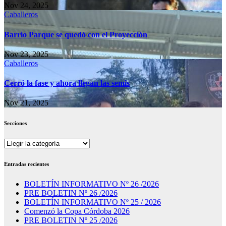
Nov 24, 2025
Caballeros
Barrio Parque se quedó con el Proyección
Nov 23, 2025
Caballeros
Cerró la fase y ahora llegan las semis
Nov 21, 2025
Secciones
Secciones
Entradas recientes
BOLETÍN INFORMATIVO Nº 26 /2026
PRE BOLETIN Nº 26 /2026
BOLETÍN INFORMATIVO Nº 25 / 2026
Comenzó la Copa Córdoba 2026
PRE BOLETIN Nº 25 /2026