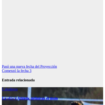
Navegación
Pasó una nueva fecha del Proyección
Comenzó la fecha 3
de
entradas
Entrada relacionada
Caballeros
La «U» y Athletic definirán el título