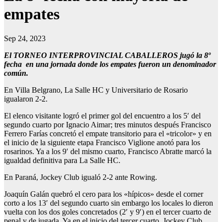
empates
Sep 24, 2023
El TORNEO INTERPROVINCIAL CABALLEROS jugó la 8º
fecha en una jornada donde los empates fueron un denominador
común.
En Villa Belgrano, La Salle HC y Universitario de Rosario
igualaron 2-2.
El elenco visitante logró el primer gol del encuentro a los 5′ del
segundo cuarto por Ignacio Aimar; tres minutos después Francisco
Ferrero Farías concretó el empate transitorio para el «tricolor» y en
el inicio de la siguiente etapa Francisco Viglione anotó para los
rosarinos. Ya a los 9′ del mismo cuarto, Francisco Abratte marcó la
igualdad definitiva para La Salle HC.
En Paraná, Jockey Club igualó 2-2 ante Rowing.
Joaquín Galán quebró el cero para los «hípicos» desde el corner
corto a los 13′ del segundo cuarto sin embargo los locales lo dieron
vuelta con los dos goles concretados (2′ y 9′) en el tercer cuarto de
penal y de jugada. Ya en el inicio del tercer cuarto, Jockey Club