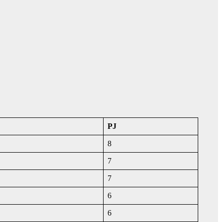
PJ
8
7
7
6
6