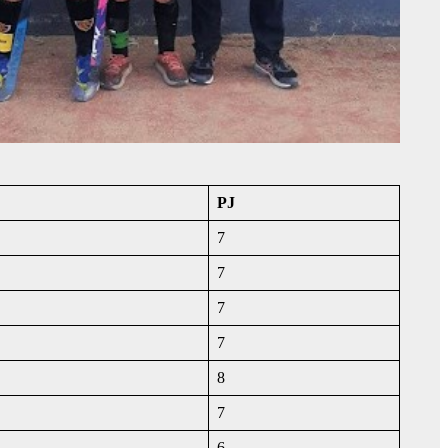
PJ
7
7
7
7
8
7
6