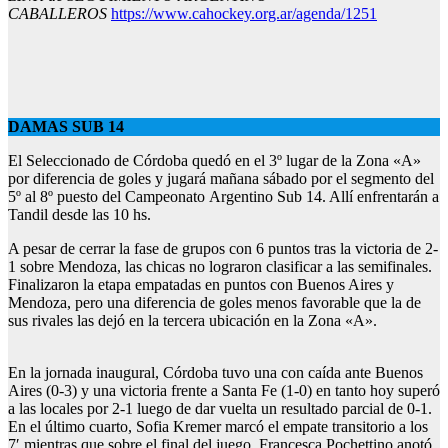
CABALLEROS
https://www.cahockey.org.ar/agenda/1251
DAMAS SUB 14
El Seleccionado de Córdoba quedó en el 3º lugar de la Zona «A»
por diferencia de goles y jugará mañana sábado por el segmento del
5º al 8º puesto del Campeonato Argentino Sub 14. Allí enfrentarán a
Tandil desde las 10 hs.
A pesar de cerrar la fase de grupos con 6 puntos tras la victoria de 2-
1 sobre Mendoza, las chicas no lograron clasificar a las semifinales.
Finalizaron la etapa empatadas en puntos con Buenos Aires y
Mendoza, pero una diferencia de goles menos favorable que la de
sus rivales las dejó en la tercera ubicación en la Zona «A».
En la jornada inaugural, Córdoba tuvo una con caída ante Buenos
Aires (0-3) y una victoria frente a Santa Fe (1-0) en tanto hoy superó
a las locales por 2-1 luego de dar vuelta un resultado parcial de 0-1.
En el último cuarto, Sofia Kremer marcó el empate transitorio a los
7′ mientras que sobre el final del juego, Francesca Pochettino anotó