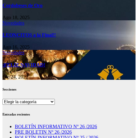
Cordobeses de Oro
Ago 18, 2025
Novedades
LEONCITOS a la Final!!
Ago 16, 2025
Novedades
¡FELIZ NAVIDAD!
Dic 24, 2022
Secciones
Secciones
Entradas recientes
BOLETÍN INFORMATIVO Nº 26 /2026
PRE BOLETIN Nº 26 /2026
BOLETÍN INFORMATIVO Nº 25 / 2026