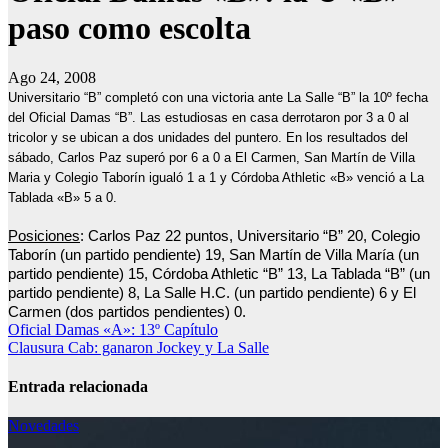
paso como escolta
Ago 24, 2008
Universitario “B” completó con una victoria ante La Salle
“B” la 10º fecha
del Oficial Damas “B”. Las estudiosas en casa derrotaron por 3 a
0 al
tricolor y se ubican a dos unidades del puntero. En los resultados del
sábado, Carlos Paz superó por 6 a 0 a El Carmen, San Martín de Villa
Maria y Colegio Taborín igualó 1 a 1 y Córdoba Athletic «B» venció a La
Tablada «B» 5 a 0.
Posiciones
: Carlos Paz 22 puntos, Universitario “B” 20, Colegio
Taborín (un partido pendiente) 19, San Martín de Villa María (un
partido pendiente) 15, Córdoba Athletic “B” 13, La Tablada “B” (un
partido pendiente) 8, La Salle H.C. (un partido pendiente) 6 y El
Carmen (dos partidos pendientes) 0.
Navegación
Oficial Damas «A»: 13º Capítulo
Clausura Cab: ganaron Jockey y La Salle
de
entradas
Entrada relacionada
Novedades