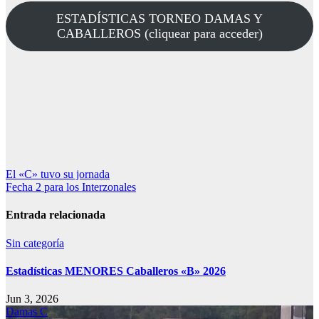
ESTADÍSTICAS TORNEO DAMAS Y
CABALLEROS (cliquear para acceder)
Navegación
El «C» tuvo su jornada
Fecha 2 para los Interzonales
de
entradas
Entrada relacionada
Sin categoría
Estadísticas MENORES Caballeros «B» 2026
Jun 3, 2026
Damas C