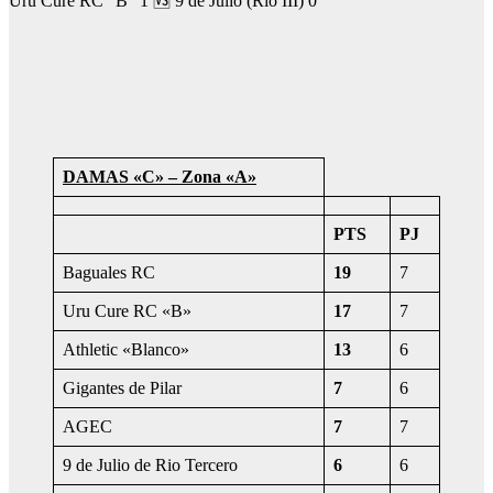
Uru Cure RC “B” 1 🆚 9 de Julio (Rio III) 0
DAMAS «C» – Zona «A»
PTS
PJ
Baguales RC
19
7
Uru Cure RC «B»
17
7
Athletic «Blanco»
13
6
Gigantes de Pilar
7
6
AGEC
7
7
9 de Julio de Rio Tercero
6
6