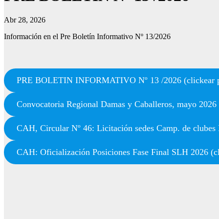
Abr 28, 2026
Información en el Pre Boletín Informativo Nº 13/2026
PRE BOLETIN INFORMATIVO Nº 13 /2026 (clickear pa
Convocatoria Regional Damas y Caballeros, mayo 2026 (
CAH, Circular Nº 46: Licitación sedes Camp. de clubes 
CAH: Oficialización Posiciones Fase Final SLH 2026 (cl