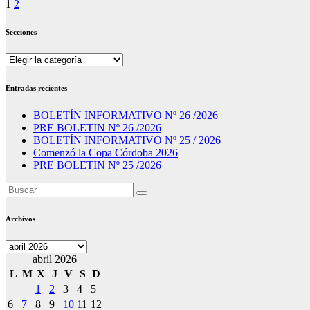
Paginación
1
2
de
Secciones
entradas
Secciones
Entradas recientes
BOLETÍN INFORMATIVO Nº 26 /2026
PRE BOLETIN Nº 26 /2026
BOLETÍN INFORMATIVO Nº 25 / 2026
Comenzó la Copa Córdoba 2026
PRE BOLETIN Nº 25 /2026
Archivos
Archivos
abril 2026
L
M
X
J
V
S
D
1
2
3
4
5
6
7
8
9
10
11
12