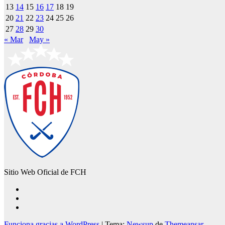
13
14
15
16
17
18
19
20
21
22
23
24
25
26
27
28
29
30
« Mar
May »
Sitio Web Oficial de FCH
Funciona gracias a WordPress
|
Tema:
Newsup
de
Themeansar