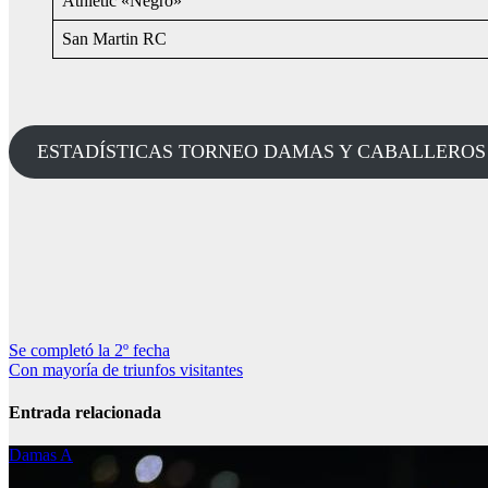
Athletic «Negro»
San Martin RC
ESTADÍSTICAS TORNEO DAMAS Y CABALLEROS (cliq
Navegación
Se completó la 2º fecha
Con mayoría de triunfos visitantes
de
entradas
Entrada relacionada
Damas A