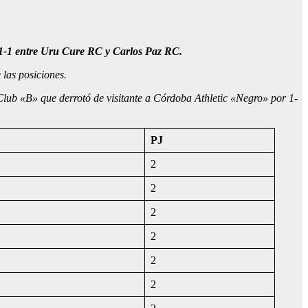
e 1-1 entre Uru Cure RC y Carlos Paz RC.
 las posiciones.
Club «B» que derrotó de visitante a Córdoba Athletic «Negro» por 1-
PJ
2
2
2
2
2
2