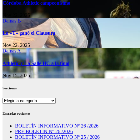
Córdoba Athletic campeonísimo
Nov 22, 2025
Damas B
La «T» ganó el Clausura
Nov 22, 2025
Damas A
Athletic y La Salle HC a la final
Nov 15, 2025
Secciones
Secciones
Entradas recientes
BOLETÍN INFORMATIVO Nº 26 /2026
PRE BOLETIN Nº 26 /2026
BOLETÍN INFORMATIVO Nº 25 / 2026