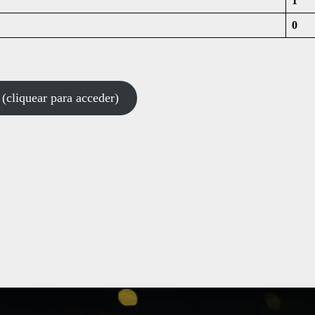
1
0
uear para acceder)