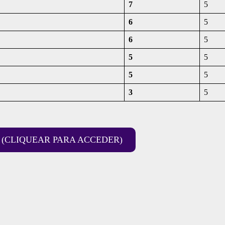
7
5
6
5
6
5
5
5
5
5
3
5
(CLIQUEAR PARA ACCEDER)