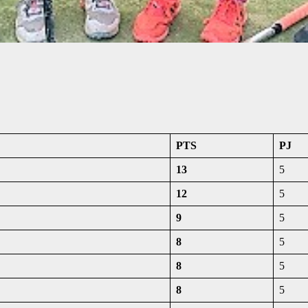
PTS
PJ
13
5
12
5
9
5
8
5
8
5
8
5