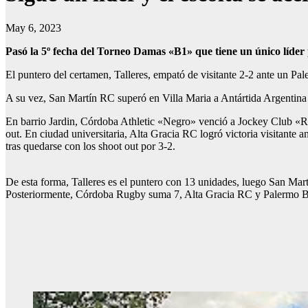
May 6, 2023
Pasó la 5º fecha del Torneo Damas «B1» que tiene un único líder p
El puntero del certamen, Talleres, empató de visitante 2-2 ante un P
A su vez, San Martín RC superó en Villa Maria a Antártida Argentin
En barrio Jardin, Córdoba Athletic «Negro» venció a Jockey Club «R
out. En ciudad universitaria, Alta Gracia RC logró victoria visitant
tras quedarse con los shoot out por 3-2.
De esta forma, Talleres es el puntero con 13 unidades, luego San Ma
Posteriormente, Córdoba Rugby suma 7, Alta Gracia RC y Palermo B