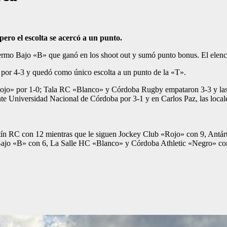
ero el escolta se acercó a un punto.
alermo Bajo «B» que ganó en los shoot out y sumó punto bonus. El elenco
a por 4-3 y quedó como único escolta a un punto de la «T».
ojo» por 1-0; Tala RC «Blanco» y Córdoba Rugby empataron 3-3 y las 
e ante Universidad Nacional de Córdoba por 3-1 y en Carlos Paz, las lo
rtín RC con 12 mientras que le siguen Jockey Club «Rojo» con 9, Antá
ajo «B» con 6, La Salle HC «Blanco» y Córdoba Athletic «Negro» co