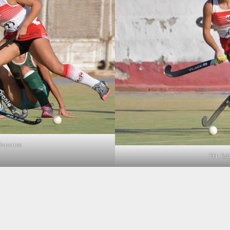
eportes
PH: Ed