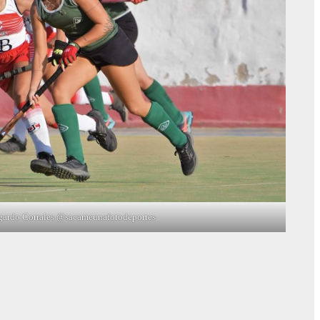
gardo Corrales @sacameunafotodeportes