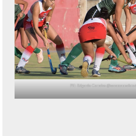
PH: Edgardo Corrales @sacameunafotod