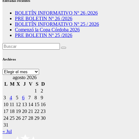
Entradas recientes
BOLETÍN INFORMATIVO Nº 26 /2026
PRE BOLETIN Nº 26 /2026
BOLETÍN INFORMATIVO Nº 25 / 2026
Comenzó la Copa Córdoba 2026
PRE BOLETIN Nº 25 /2026
Archivos
Archivos
agosto 2026
L
M
X
J
V
S
D
1
2
3
4
5
6
7
8
9
10
11
12
13
14
15
16
17
18
19
20
21
22
23
24
25
26
27
28
29
30
31
« Jul