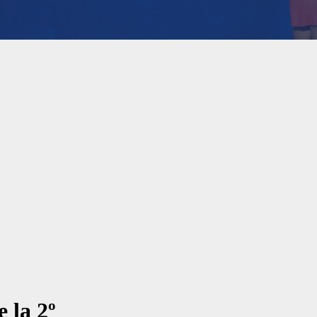
 la 2º