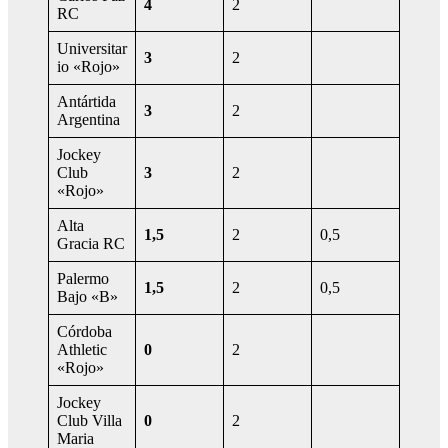
4
2
RC
Universitar
3
2
io «Rojo»
Antártida
3
2
Argentina
Jockey
Club
3
2
«Rojo»
Alta
1,5
2
0,5
Gracia RC
Palermo
1,5
2
0,5
Bajo «B»
Córdoba
Athletic
0
2
«Rojo»
Jockey
Club Villa
0
2
Maria