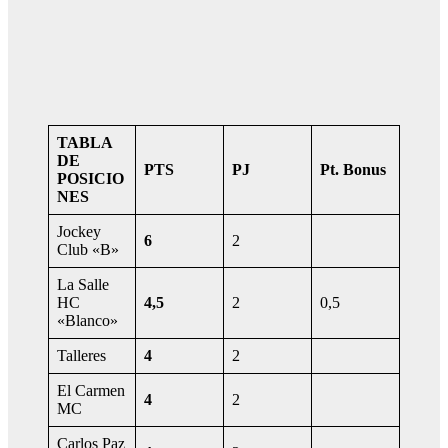
TABLA
DE
PTS
PJ
Pt. Bonus
POSICIO
NES
Jockey
6
2
Club «B»
La Salle
HC
4,5
2
0,5
«Blanco»
Talleres
4
2
El Carmen
4
2
MC
Carlos Paz