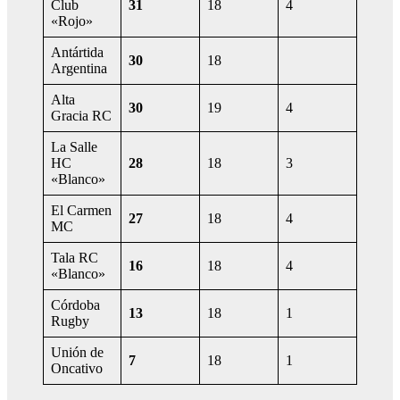
Club
31
18
4
«Rojo»
Antártida
30
18
Argentina
Alta
30
19
4
Gracia RC
La Salle
HC
28
18
3
«Blanco»
El Carmen
27
18
4
MC
Tala RC
16
18
4
«Blanco»
Córdoba
13
18
1
Rugby
Unión de
7
18
1
Oncativo