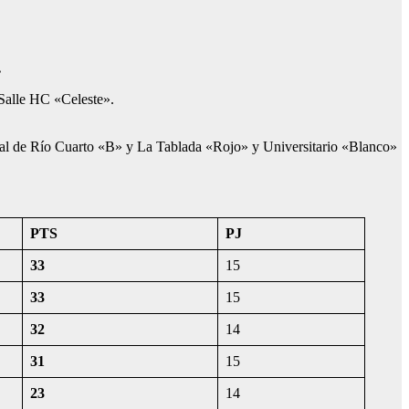
o.
 Salle HC «Celeste».
onal de Río Cuarto «B» y La Tablada «Rojo» y Universitario «Blanco»
PTS
PJ
33
15
33
15
32
14
31
15
23
14