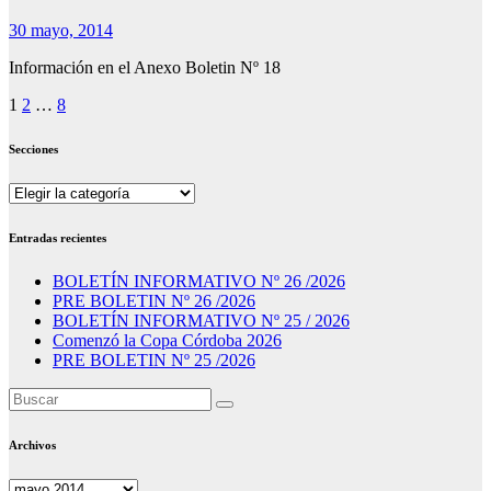
30 mayo, 2014
Información en el Anexo Boletin Nº 18
Paginación
1
2
…
8
de
Secciones
entradas
Secciones
Entradas recientes
BOLETÍN INFORMATIVO Nº 26 /2026
PRE BOLETIN Nº 26 /2026
BOLETÍN INFORMATIVO Nº 25 / 2026
Comenzó la Copa Córdoba 2026
PRE BOLETIN Nº 25 /2026
Archivos
Archivos