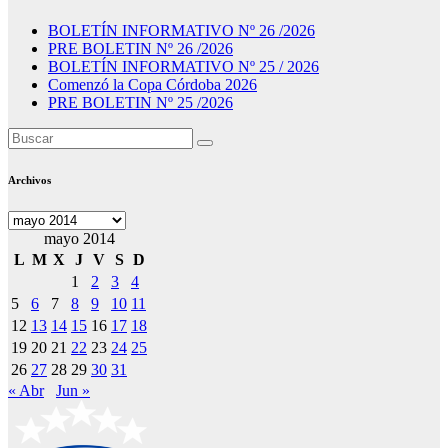
BOLETÍN INFORMATIVO Nº 26 /2026
PRE BOLETIN Nº 26 /2026
BOLETÍN INFORMATIVO Nº 25 / 2026
Comenzó la Copa Córdoba 2026
PRE BOLETIN Nº 25 /2026
Archivos
Archivos
mayo 2014
L
M
X
J
V
S
D
1
2
3
4
5
6
7
8
9
10
11
12
13
14
15
16
17
18
19
20
21
22
23
24
25
26
27
28
29
30
31
« Abr
Jun »