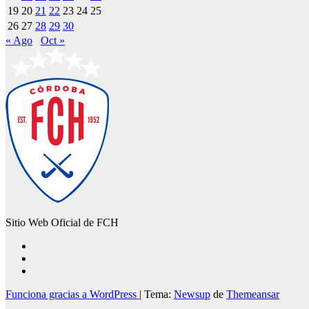
19
20
21
22
23
24
25
26
27
28
29
30
« Ago
Oct »
Sitio Web Oficial de FCH
Funciona gracias a WordPress
|
Tema:
Newsup
de
Themeansar