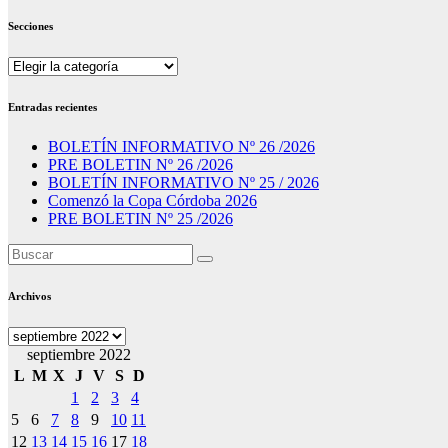
Secciones
Secciones
Entradas recientes
BOLETÍN INFORMATIVO Nº 26 /2026
PRE BOLETIN Nº 26 /2026
BOLETÍN INFORMATIVO Nº 25 / 2026
Comenzó la Copa Córdoba 2026
PRE BOLETIN Nº 25 /2026
Archivos
Archivos
septiembre 2022
L
M
X
J
V
S
D
1
2
3
4
5
6
7
8
9
10
11
12
13
14
15
16
17
18