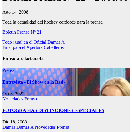
Ago 14, 2008
Toda la actualidad del hockey cordobés para la prensa
Boletin Prensa Nº 21
Navegación
Todo igual en el Oficial Damas A
Final para el Apertura Caballeros
de
entradas
Entrada relacionada
Prensa
Entrevista «El Show en la Red»
Oct 8, 2025
Novedades
Prensa
FOTOGRAFÍAS DISTINCIONES ESPECIALES
Dic 18, 2008
Damas
Damas A
Novedades
Prensa