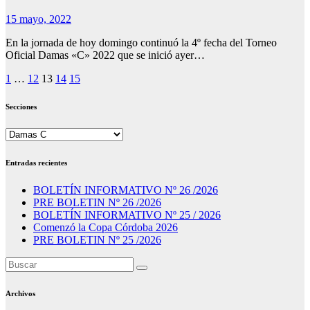
15 mayo, 2022
En la jornada de hoy domingo continuó la 4º fecha del Torneo
Oficial Damas «C» 2022 que se inició ayer…
Paginación
1
…
12
13
14
15
de
Secciones
entradas
Secciones
Entradas recientes
BOLETÍN INFORMATIVO Nº 26 /2026
PRE BOLETIN Nº 26 /2026
BOLETÍN INFORMATIVO Nº 25 / 2026
Comenzó la Copa Córdoba 2026
PRE BOLETIN Nº 25 /2026
Archivos