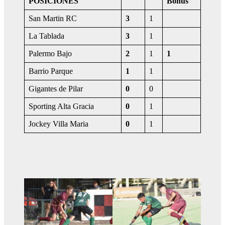
POSICIONES
Bonus
San Martin RC
3
1
La Tablada
3
1
Palermo Bajo
2
1
1
Barrio Parque
1
1
Gigantes de Pilar
0
0
Sporting Alta Gracia
0
1
Jockey Villa Maria
0
1