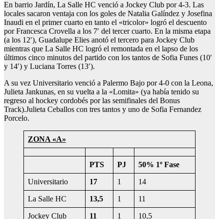
En barrio Jardín, La Salle HC venció a Jockey Club por 4-3. Las
locales sacaron ventaja con los goles de Natalia Galíndez y Josefina
Inaudi en el primer cuarto en tanto el «tricolor» logró el descuento
por Francesca Crovella a los 7′ del tercer cuarto. En la misma etapa
(a los 12′), Guadalupe Elies anotó el tercero para Jockey Club
mientras que La Salle HC logró el remontada en el lapso de los
últimos cinco minutos del partido con los tantos de Sofia Funes (10′
y 14′) y Luciana Torres (13′).
A su vez Universitario venció a Palermo Bajo por 4-0 con la Leona,
Julieta Jankunas, en su vuelta a la «Lomita» (ya había tenido su
regreso al hockey cordobés por las semifinales del Bonus
Track).Julieta Ceballos con tres tantos y uno de Sofia Fernandez
Porcelo.
ZONA «A»
PTS
PJ
50% 1º Fase
Universitario
17
1
14
La Salle HC
13,5
1
11
Jockey Club
11
1
10,5