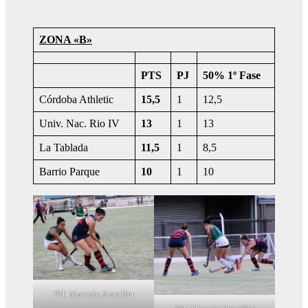
ZONA «B»
PTS
PJ
50% 1º Fase
Córdoba Athletic
15,5
1
12,5
Univ. Nac. Rio IV
13
1
13
La Tablada
11,5
1
8,5
Barrio Parque
10
1
10
PH: Marcelo Ametller