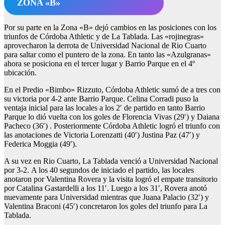
ZONA «B»
Por su parte en la Zona «B» dejó cambios en las posiciones con los
triunfos de Córdoba Athletic y de La Tablada. Las «rojinegras»
aprovecharon la derrota de Universidad Nacional de Rio Cuarto
para saltar como el puntero de la zona. En tanto las «Azulgranas»
ahora se posiciona en el tercer lugar y Barrio Parque en el 4º
ubicación.
En el Predio «Bimbo» Rizzuto, Córdoba Athletic sumó de a tres con
su victoria por 4-2 ante Barrio Parque. Celina Corradi puso la
ventaja inicial para las locales a los 2′ de partido en tanto Barrio
Parque lo dió vuelta con los goles de Florencia Vivas (29′) y Daiana
Pacheco (36′) . Posteriormente Córdoba Athletic logró el triunfo con
las anotaciones de Victoria Lorenzatti (40′) Justina Paz (47′) y
Federica Moggia (49′).
A su vez en Rio Cuarto, La Tablada venció a Universidad Nacional
por 3-2. A los 40 segundos de iniciado el partido, las locales
anotaron por Valentina Rovera y la visita logró el empate transitorio
por Catalina Gastardelli a los 11′. Luego a los 31′, Rovera anotó
nuevamente para Universidad mientras que Juana Palacio (32′) y
Valentina Braconi (45′) concretaron los goles del triunfo para La
Tablada.