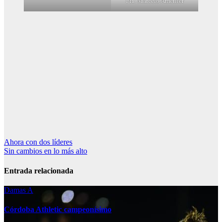
PH: Marcelo Ametller
Navegación
Ahora con dos líderes
Sin cambios en lo más alto
de
entradas
Entrada relacionada
Damas A
Córdoba Athletic campeonísimo