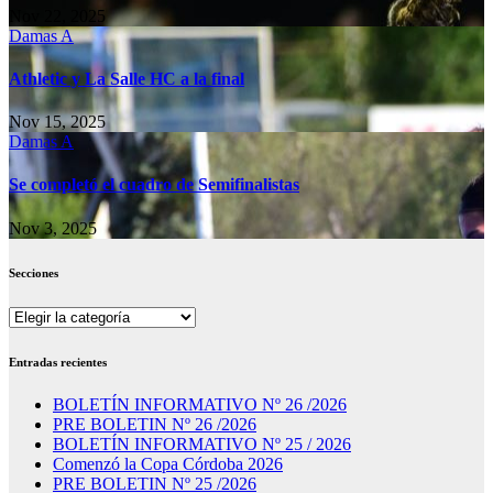
Nov 22, 2025
Damas A
Athletic y La Salle HC a la final
Nov 15, 2025
Damas A
Se completó el cuadro de Semifinalistas
Nov 3, 2025
Secciones
Secciones
Entradas recientes
BOLETÍN INFORMATIVO Nº 26 /2026
PRE BOLETIN Nº 26 /2026
BOLETÍN INFORMATIVO Nº 25 / 2026
Comenzó la Copa Córdoba 2026
PRE BOLETIN Nº 25 /2026