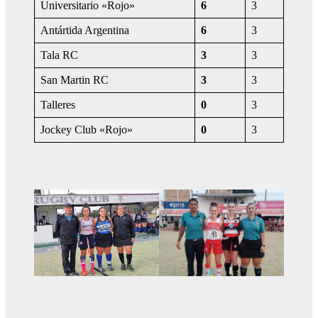
Universitario «Rojo»
6
3
Antártida Argentina
6
3
Tala RC
3
3
San Martin RC
3
3
Talleres
0
3
Jockey Club «Rojo»
0
3