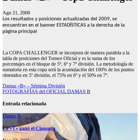
Ago 21, 2008
Los resultados y posiciones actualizadas del 2009, se
encuentran en el banner ESTADÍSTICAS a la derecha de la
página principal
La COPA CHALLENGER se incorpora de manera paralela a la
tabla de posiciones del Torneo Oficial y es la suma de los
porcentajes en el bloque de 5º, 6º y 7º división. La metodología de
sumatoria en esta copa será la acumulación del 100% de los puntos
obtenidos en 5º división, el 75% en 6º y el 50% en 7º.
Navegación
Damas «B» – Séptima División
FOTOGRAFÍAS del OFICIAL DAMAS B
de
entradas
Entrada relacionada
Damas B
La «T» ganó el Clausura