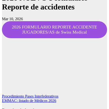
Reporte de accidentes
Mar 10, 2026
2026 FORMULARIO REPORTE ACCIDENTE
JUGADORES/AS de Swiss Medical
Navegación
Procedimiento Pases Interfederativos
EMMAC: listado de Médicos 2026
de