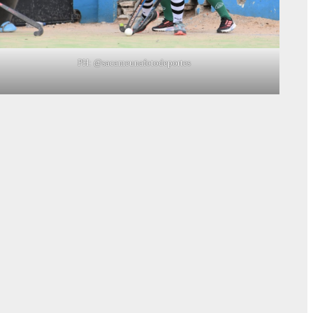
PH: @sacameunafotodeportes