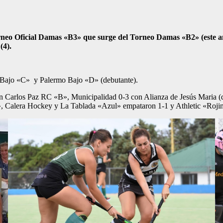
o Oficial Damas «B3» que surge del Torneo Damas «B2» (este año c
(4).
o Bajo «C» y Palermo Bajo «D» (debutante).
 Carlos Paz RC «B», Municipalidad 0-3 con Alianza de Jesús Maria (
 Calera Hockey y La Tablada «Azul» empataron 1-1 y Athletic «Rojin