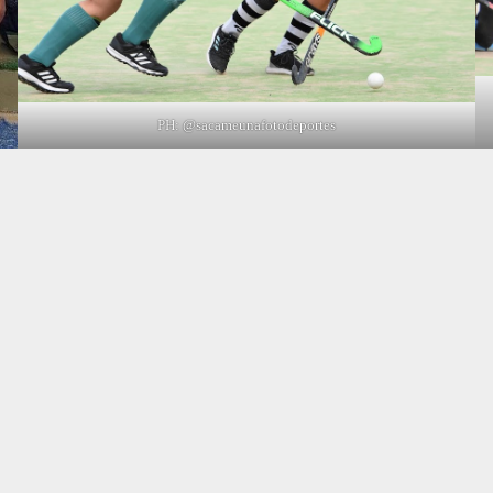
PH: @sacameunafotodeportes