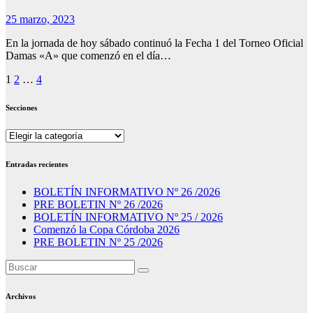
25 marzo, 2023
En la jornada de hoy sábado continuó la Fecha 1 del Torneo Oficial
Damas «A» que comenzó en el día…
Paginación
1
2
…
4
de
Secciones
entradas
Secciones
Entradas recientes
BOLETÍN INFORMATIVO Nº 26 /2026
PRE BOLETIN Nº 26 /2026
BOLETÍN INFORMATIVO Nº 25 / 2026
Comenzó la Copa Córdoba 2026
PRE BOLETIN Nº 25 /2026
Archivos