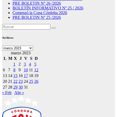
PRE BOLETIN Nº 26 /2026
BOLETÍN INFORMATIVO Nº 25 / 2026
Comenzó la Copa Córdoba 2026
PRE BOLETIN Nº 25 /2026
Archivos
Archivos
marzo 2023
L
M
X
J
V
S
D
1
2
3
4
5
6
7
8
9
10
11
12
13
14
15
16
17
18
19
20
21
22
23
24
25
26
27
28
29
30
31
« Feb
Abr »