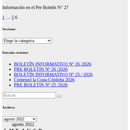
Información en el Pre Boletín N° 27
Paginación
1
…
5
6
de
Secciones
entradas
Secciones
Entradas recientes
BOLETÍN INFORMATIVO Nº 26 /2026
PRE BOLETIN Nº 26 /2026
BOLETÍN INFORMATIVO Nº 25 / 2026
Comenzó la Copa Córdoba 2026
PRE BOLETIN Nº 25 /2026
Archivos
Archivos
agosto 2022