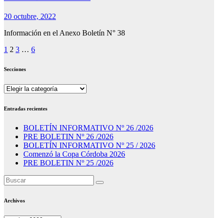
20 octubre, 2022
Información en el Anexo Boletín N° 38
Paginación
1
2
3
…
6
de
Secciones
entradas
Secciones
Entradas recientes
BOLETÍN INFORMATIVO Nº 26 /2026
PRE BOLETIN Nº 26 /2026
BOLETÍN INFORMATIVO Nº 25 / 2026
Comenzó la Copa Córdoba 2026
PRE BOLETIN Nº 25 /2026
Archivos