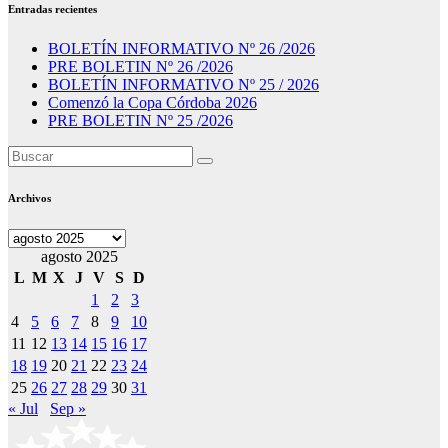
Entradas recientes
BOLETÍN INFORMATIVO Nº 26 /2026
PRE BOLETIN Nº 26 /2026
BOLETÍN INFORMATIVO Nº 25 / 2026
Comenzó la Copa Córdoba 2026
PRE BOLETIN Nº 25 /2026
Archivos
Archivos
agosto 2025
L
M
X
J
V
S
D
1
2
3
4
5
6
7
8
9
10
11
12
13
14
15
16
17
18
19
20
21
22
23
24
25
26
27
28
29
30
31
« Jul
Sep »