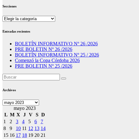
Secciones
Secciones
Entradas recientes
BOLETÍN INFORMATIVO Nº 26 /2026
PRE BOLETIN Nº 26 /2026
BOLETÍN INFORMATIVO Nº 25 / 2026
Comenzó la Copa Córdoba 2026
PRE BOLETIN Nº 25 /2026
Archivos
Archivos
mayo 2023
L
M
X
J
V
S
D
1
2
3
4
5
6
7
8
9
10
11
12
13
14
15
16
17
18
19
20
21