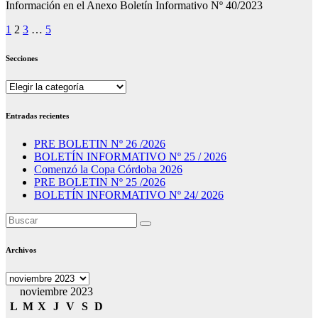
Información en el Anexo Boletín Informativo Nº 40/2023
Paginación
1
2
3
…
5
de
Secciones
entradas
Secciones
Entradas recientes
PRE BOLETIN Nº 26 /2026
BOLETÍN INFORMATIVO Nº 25 / 2026
Comenzó la Copa Córdoba 2026
PRE BOLETIN Nº 25 /2026
BOLETÍN INFORMATIVO Nº 24/ 2026
Archivos
Archivos
noviembre 2023
L
M
X
J
V
S
D