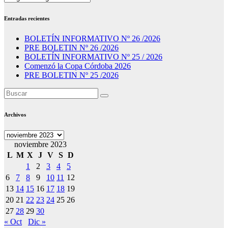
Entradas recientes
BOLETÍN INFORMATIVO Nº 26 /2026
PRE BOLETIN Nº 26 /2026
BOLETÍN INFORMATIVO Nº 25 / 2026
Comenzó la Copa Córdoba 2026
PRE BOLETIN Nº 25 /2026
Archivos
Archivos
noviembre 2023
L
M
X
J
V
S
D
1
2
3
4
5
6
7
8
9
10
11
12
13
14
15
16
17
18
19
20
21
22
23
24
25
26
27
28
29
30
« Oct
Dic »