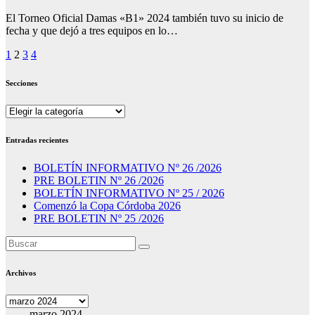
El Torneo Oficial Damas «B1» 2024 también tuvo su inicio de
fecha y que dejó a tres equipos en lo…
Paginación
1
2
3
4
de
Secciones
entradas
Secciones
Entradas recientes
BOLETÍN INFORMATIVO Nº 26 /2026
PRE BOLETIN Nº 26 /2026
BOLETÍN INFORMATIVO Nº 25 / 2026
Comenzó la Copa Córdoba 2026
PRE BOLETIN Nº 25 /2026
Archivos
Archivos
marzo 2024