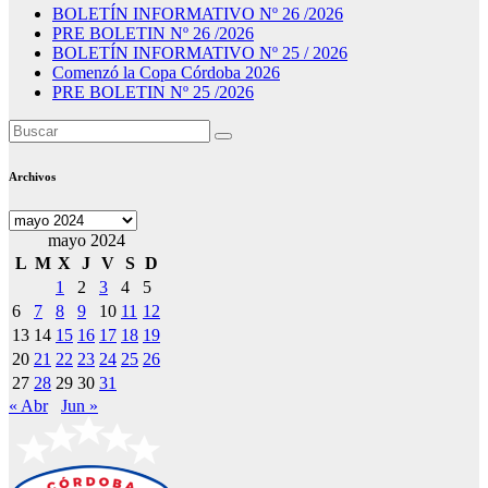
BOLETÍN INFORMATIVO Nº 26 /2026
PRE BOLETIN Nº 26 /2026
BOLETÍN INFORMATIVO Nº 25 / 2026
Comenzó la Copa Córdoba 2026
PRE BOLETIN Nº 25 /2026
Archivos
Archivos
mayo 2024
L
M
X
J
V
S
D
1
2
3
4
5
6
7
8
9
10
11
12
13
14
15
16
17
18
19
20
21
22
23
24
25
26
27
28
29
30
31
« Abr
Jun »