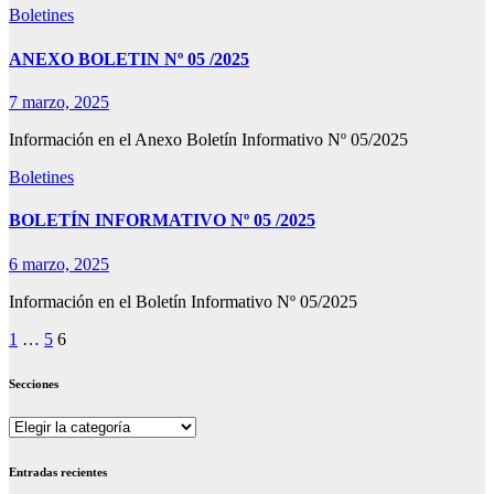
Boletines
ANEXO BOLETIN Nº 05 /2025
7 marzo, 2025
Información en el Anexo Boletín Informativo Nº 05/2025
Boletines
BOLETÍN INFORMATIVO Nº 05 /2025
6 marzo, 2025
Información en el Boletín Informativo Nº 05/2025
Paginación
1
…
5
6
de
Secciones
entradas
Secciones
Entradas recientes