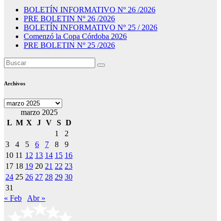
BOLETÍN INFORMATIVO Nº 26 /2026
PRE BOLETIN Nº 26 /2026
BOLETÍN INFORMATIVO Nº 25 / 2026
Comenzó la Copa Córdoba 2026
PRE BOLETIN Nº 25 /2026
Archivos
Archivos
marzo 2025
L
M
X
J
V
S
D
1
2
3
4
5
6
7
8
9
10
11
12
13
14
15
16
17
18
19
20
21
22
23
24
25
26
27
28
29
30
31
« Feb
Abr »