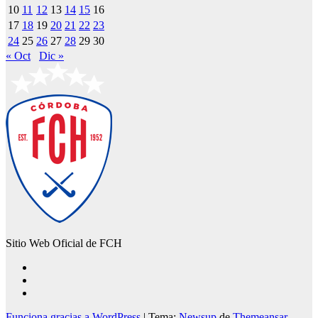
10
11
12
13
14
15
16
17
18
19
20
21
22
23
24
25
26
27
28
29
30
« Oct
Dic »
Sitio Web Oficial de FCH
Funciona gracias a WordPress
|
Tema:
Newsup
de
Themeansar