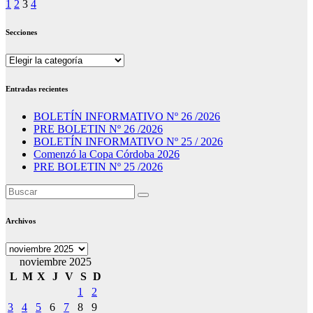
Paginación
1
2
3
4
de
Secciones
entradas
Secciones
Entradas recientes
BOLETÍN INFORMATIVO Nº 26 /2026
PRE BOLETIN Nº 26 /2026
BOLETÍN INFORMATIVO Nº 25 / 2026
Comenzó la Copa Córdoba 2026
PRE BOLETIN Nº 25 /2026
Archivos
Archivos
noviembre 2025
L
M
X
J
V
S
D
1
2
3
4
5
6
7
8
9