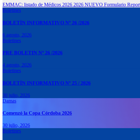
EMMAC: listado de Médicos 2026
2026 NUEVO Formulario Reporte
Boletines
BOLETÍN INFORMATIVO Nº 26 /2026
6 agosto, 2026
Boletines
PRE BOLETIN Nº 26 /2026
4 agosto, 2026
Boletines
BOLETÍN INFORMATIVO Nº 25 / 2026
30 julio, 2026
Damas
Comenzó la Copa Córdoba 2026
30 julio, 2026
Boletines