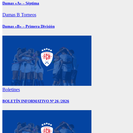
Damas «A» – Séptima
Damas B
Torneos
Damas «B» – Primera División
Boletines
BOLETÍN INFORMATIVO Nº 26 /2026