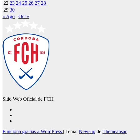
22
23
24
25
26
27
28
29
30
« Ago
Oct »
Sitio Web Oficial de FCH
Funciona gracias a WordPress
|
Tema:
Newsup
de
Themeansar