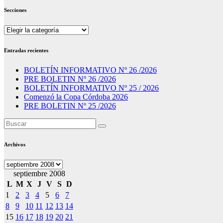
Secciones
Secciones
Entradas recientes
BOLETÍN INFORMATIVO Nº 26 /2026
PRE BOLETIN Nº 26 /2026
BOLETÍN INFORMATIVO Nº 25 / 2026
Comenzó la Copa Córdoba 2026
PRE BOLETIN Nº 25 /2026
Archivos
Archivos
septiembre 2008
L
M
X
J
V
S
D
1
2
3
4
5
6
7
8
9
10
11
12
13
14
15
16
17
18
19
20
21