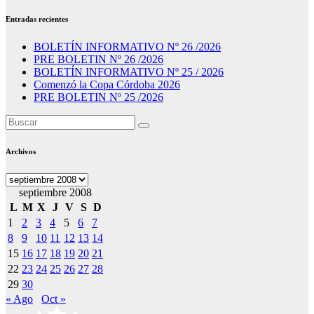
Entradas recientes
BOLETÍN INFORMATIVO Nº 26 /2026
PRE BOLETIN Nº 26 /2026
BOLETÍN INFORMATIVO Nº 25 / 2026
Comenzó la Copa Córdoba 2026
PRE BOLETIN Nº 25 /2026
Archivos
Archivos
septiembre 2008
L
M
X
J
V
S
D
1
2
3
4
5
6
7
8
9
10
11
12
13
14
15
16
17
18
19
20
21
22
23
24
25
26
27
28
29
30
« Ago
Oct »