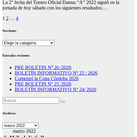
La 2° fecha del Torneo Oficial Damas “A” 2022 siguió en la
jornada de hoy sábado con los siguientes resultados:…
Paginación
1
2
…
4
de
Secciones
entradas
Secciones
Entradas recientes
PRE BOLETIN Nº 26 /2026
BOLETÍN INFORMATIVO Nº 25 / 2026
Comenzó la Copa Córdoba 2026
PRE BOLETIN Nº 25 /2026
BOLETÍN INFORMATIVO Nº 24/ 2026
Archivos
Archivos
marzo 2022