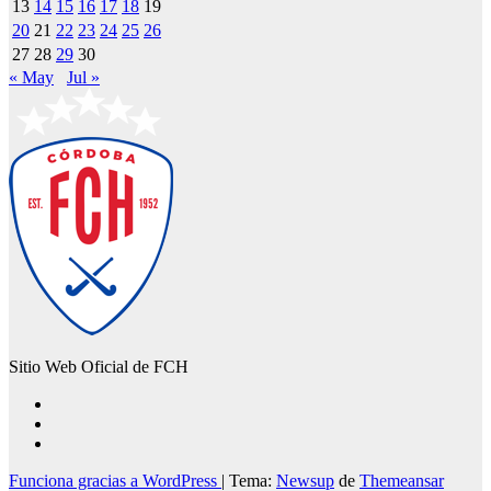
13
14
15
16
17
18
19
20
21
22
23
24
25
26
27
28
29
30
« May
Jul »
Sitio Web Oficial de FCH
Funciona gracias a WordPress
|
Tema:
Newsup
de
Themeansar