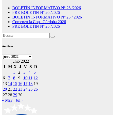
BOLETÍN INFORMATIVO Nº 26 /2026
PRE BOLETIN Nº 26 /2026
BOLETÍN INFORMATIVO Nº 25 / 2026
Comenzó la Copa Córdoba 2026
PRE BOLETIN Nº 25 /2026
Archivos
Archivos
junio 2022
L
M
X
J
V
S
D
1
2
3
4
5
6
7
8
9
10
11
12
13
14
15
16
17
18
19
20
21
22
23
24
25
26
27
28
29
30
« May
Jul »