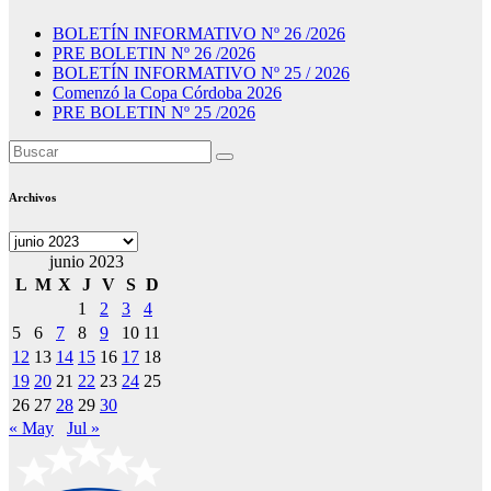
BOLETÍN INFORMATIVO Nº 26 /2026
PRE BOLETIN Nº 26 /2026
BOLETÍN INFORMATIVO Nº 25 / 2026
Comenzó la Copa Córdoba 2026
PRE BOLETIN Nº 25 /2026
Archivos
Archivos
junio 2023
L
M
X
J
V
S
D
1
2
3
4
5
6
7
8
9
10
11
12
13
14
15
16
17
18
19
20
21
22
23
24
25
26
27
28
29
30
« May
Jul »