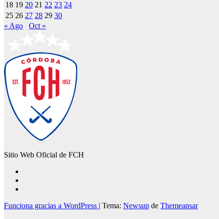
18
19
20
21
22
23
24
25
26
27
28
29
30
« Ago
Oct »
Sitio Web Oficial de FCH
Funciona gracias a WordPress
|
Tema:
Newsup
de
Themeansar