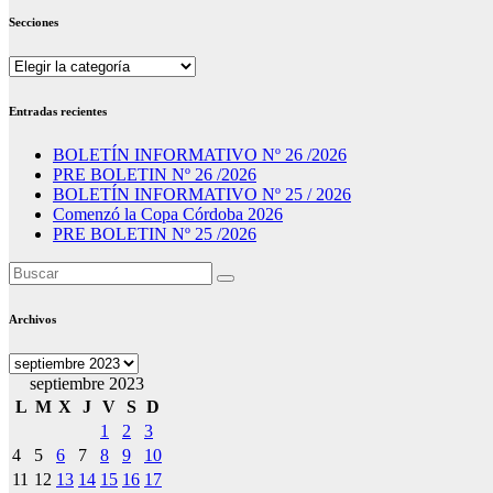
Secciones
Secciones
Entradas recientes
BOLETÍN INFORMATIVO Nº 26 /2026
PRE BOLETIN Nº 26 /2026
BOLETÍN INFORMATIVO Nº 25 / 2026
Comenzó la Copa Córdoba 2026
PRE BOLETIN Nº 25 /2026
Archivos
Archivos
septiembre 2023
L
M
X
J
V
S
D
1
2
3
4
5
6
7
8
9
10
11
12
13
14
15
16
17