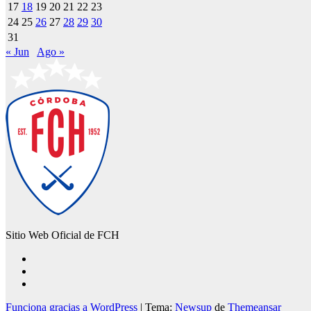
17
18
19
20
21
22
23
24
25
26
27
28
29
30
31
« Jun
Ago »
Sitio Web Oficial de FCH
Funciona gracias a WordPress
|
Tema:
Newsup
de
Themeansar