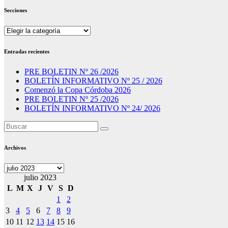
Secciones
Secciones
Entradas recientes
PRE BOLETIN Nº 26 /2026
BOLETÍN INFORMATIVO Nº 25 / 2026
Comenzó la Copa Córdoba 2026
PRE BOLETIN Nº 25 /2026
BOLETÍN INFORMATIVO Nº 24/ 2026
Archivos
Archivos
julio 2023
L
M
X
J
V
S
D
1
2
3
4
5
6
7
8
9
10
11
12
13
14
15
16