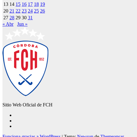
13
14
15
16
17
18
19
20
21
22
23
24
25
26
27
28
29
30
31
« Abr
Jun »
Sitio Web Oficial de FCH
Funciona gracias a WordPress
|
Tema:
Newsup
de
Themeansar