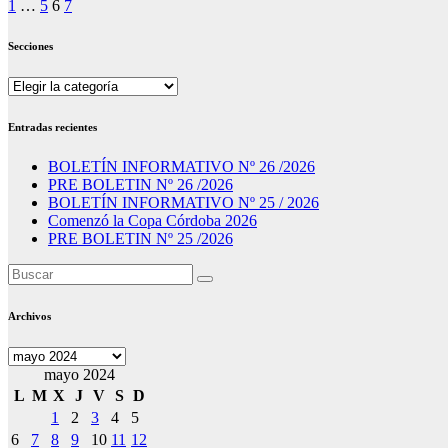
Paginación
1
…
5
6
7
de
Secciones
entradas
Secciones
Entradas recientes
BOLETÍN INFORMATIVO Nº 26 /2026
PRE BOLETIN Nº 26 /2026
BOLETÍN INFORMATIVO Nº 25 / 2026
Comenzó la Copa Córdoba 2026
PRE BOLETIN Nº 25 /2026
Archivos
Archivos
mayo 2024
L
M
X
J
V
S
D
1
2
3
4
5
6
7
8
9
10
11
12