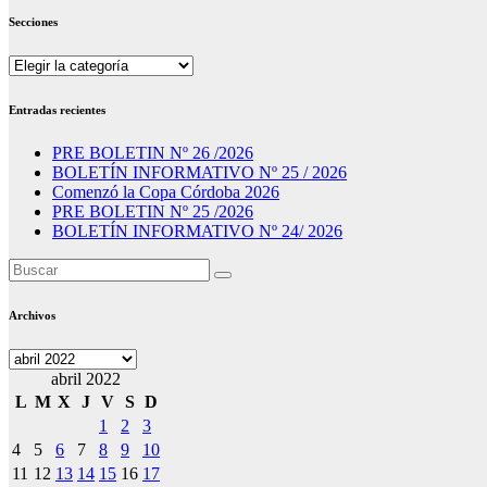
Secciones
Secciones
Entradas recientes
PRE BOLETIN Nº 26 /2026
BOLETÍN INFORMATIVO Nº 25 / 2026
Comenzó la Copa Córdoba 2026
PRE BOLETIN Nº 25 /2026
BOLETÍN INFORMATIVO Nº 24/ 2026
Archivos
Archivos
abril 2022
L
M
X
J
V
S
D
1
2
3
4
5
6
7
8
9
10
11
12
13
14
15
16
17