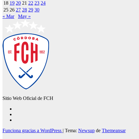
18
19
20
21
22
23
24
25
26
27
28
29
30
« Mar
May »
Sitio Web Oficial de FCH
Funciona gracias a WordPress
|
Tema:
Newsup
de
Themeansar